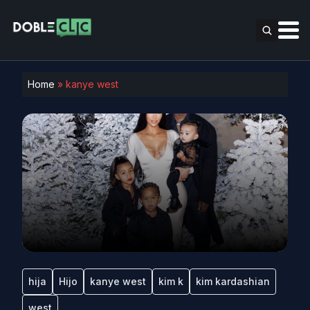
Home
»
kanye west
hija
Hijo
kanye west
kim k
kim kardashian
west