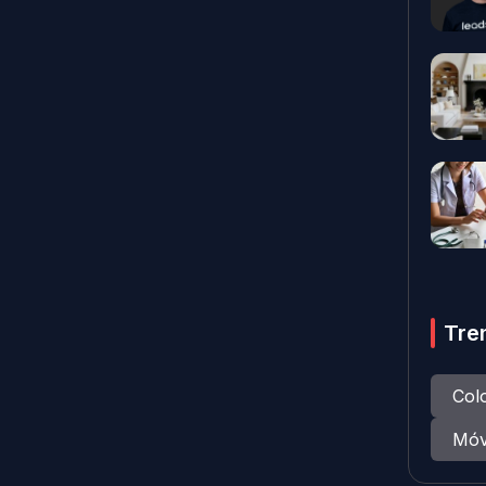
Tre
Col
Móv