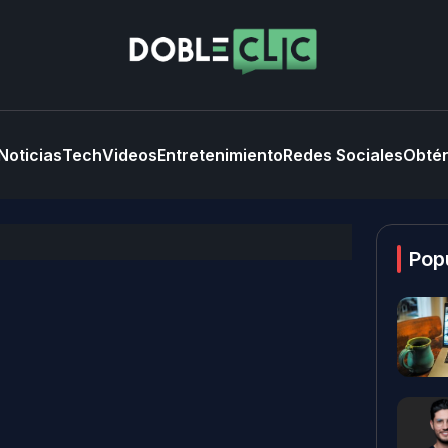
Noticias
Tech
Videos
Entretenimiento
Redes Sociales
Obtén
Pop