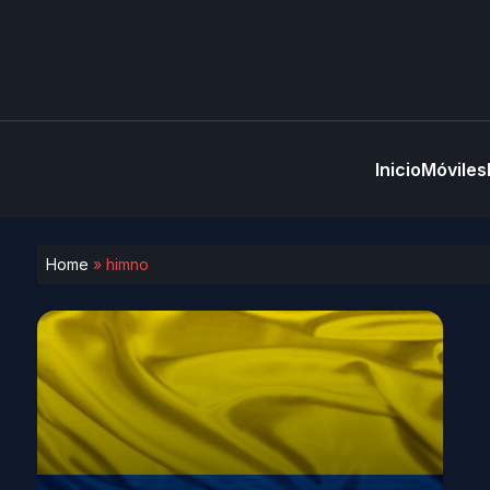
Inicio
Móviles
Home
»
himno