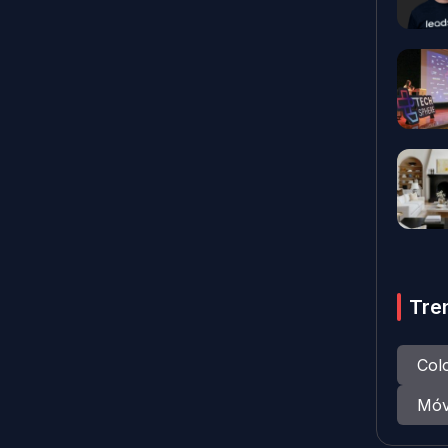
Tre
Col
Móv