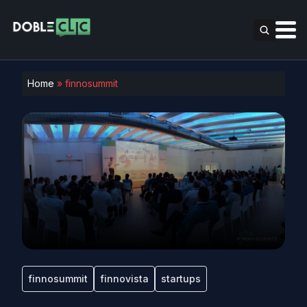
Home
»
finnosummit
finnosummit
finnovista
startups