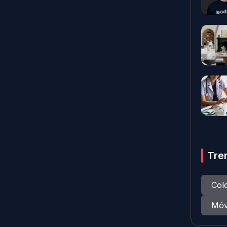
Tre
Col
Móv