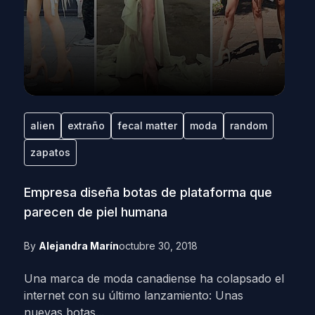
alien
extraño
fecal matter
moda
random
zapatos
Empresa diseña botas de plataforma que
parecen de piel humana
By
Alejandra Marín
octubre 30, 2018
Una marca de moda canadiense ha colapsado el
internet con su último lanzamiento: Unas
nuevas botas...