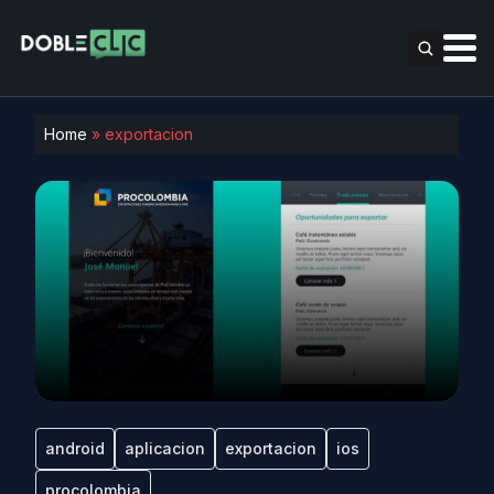
Home
»
exportacion
android
aplicacion
exportacion
ios
procolombia