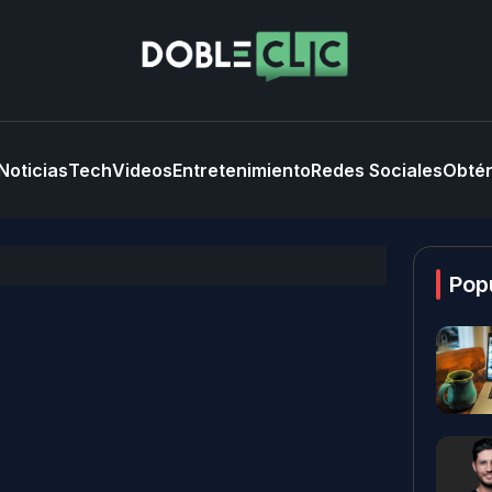
Noticias
Tech
Videos
Entretenimiento
Redes Sociales
Obtén
Pop