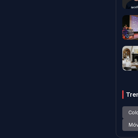
Tre
Col
Móv