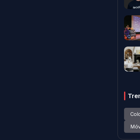
Tre
Col
Móv