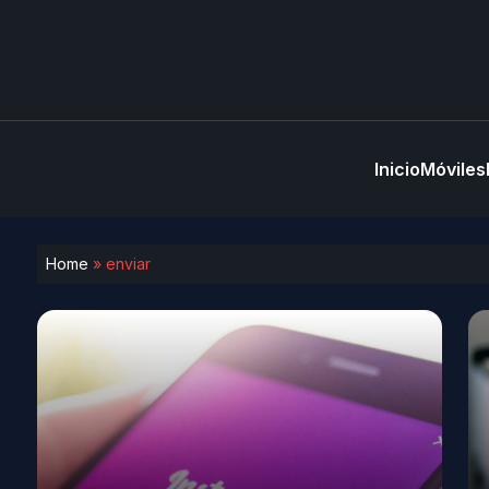
Inicio
Móviles
Home
»
enviar