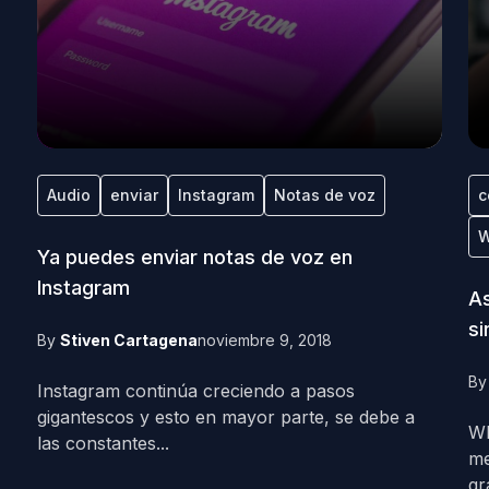
Audio
enviar
Instagram
Notas de voz
c
W
Ya puedes enviar notas de voz en
Instagram
As
si
By
Stiven Cartagena
noviembre 9, 2018
B
Instagram continúa creciendo a pasos
gigantescos y esto en mayor parte, se debe a
Wh
las constantes...
me
gr