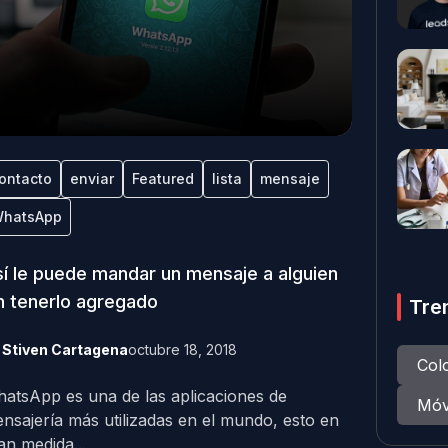
ontacto
enviar
Featured
lista
mensaje
hatsApp
í le puede mandar un mensaje a alguien
n tenerlo agregado
Tre
y
Stiven Cartagena
octubre 18, 2018
Col
atsApp es una de las aplicaciones de
Móv
nsajería más utilizadas en el mundo, esto en
an medida...