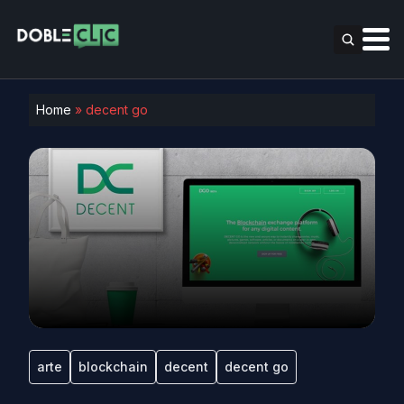
Home
»
decent go
arte
blockchain
decent
decent go