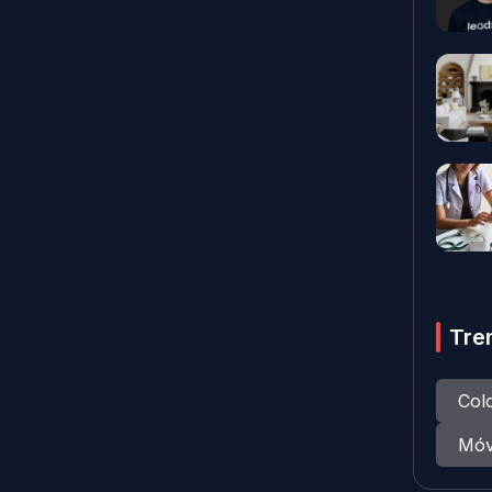
Tre
Col
Móv