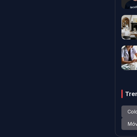
Tre
Col
Móv