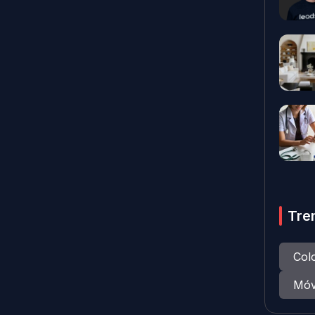
Tre
Col
Móv