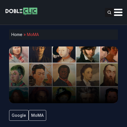
Home
»
MoMA
Google
MoMA