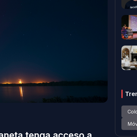
Tre
Col
Móv
laneta tenga acceso a