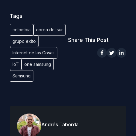
Tags
colombia
corea del sur
Share This Post
grupo exito
Internet de las Cosas
IoT
one samsung
Samsung
Andrés Taborda