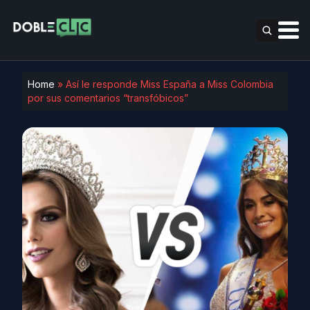
Home
»
Así le responde Miss España a Miss Colombia
por sus comentarios “transfóbicos”