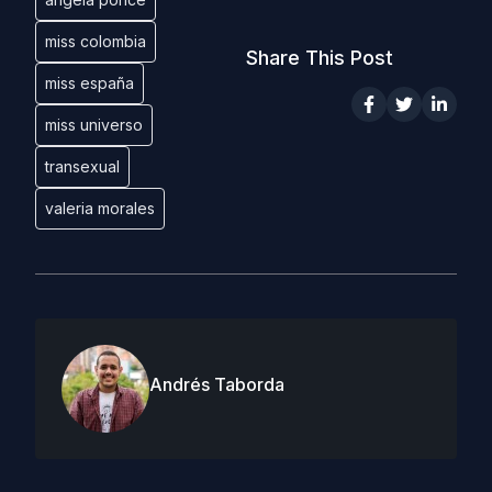
miss colombia
Share This Post
miss españa
miss universo
transexual
valeria morales
Andrés Taborda