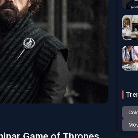
Tre
Col
Móv
rminar Game of Thrones