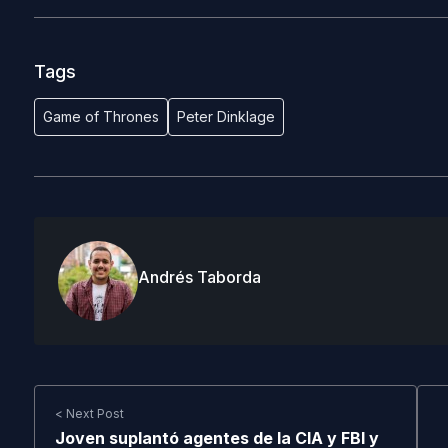
Tags
Game of Thrones
Peter Dinklage
Andrés Taborda
< Next Post
Joven suplantó agentes de la CIA y FBI y