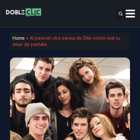
Home
»
Al parecer otra pareja de Élite volvió real su
amor de pantalla