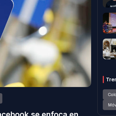
Tre
Col
Móv
Facebook se enfoca en