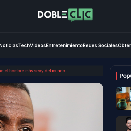
Noticias
Tech
Videos
Entretenimiento
Redes Sociales
Obtén
como el hombre más sexy del mundo
Pop