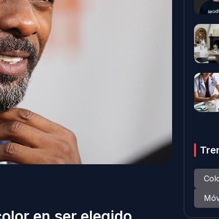
Tre
Col
Móv
 color en ser elegido