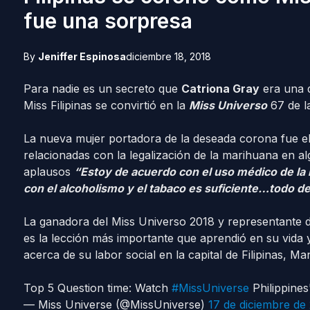
fue una sorpresa
By
Jeniffer Espinosa
diciembre 18, 2018
Para nadie es un secreto que
Catriona Gray
era una d
Miss Filipinas se convirtió en la
Miss Universo
67 de la
La nueva mujer portadora de la deseada corona fue e
relacionadas con la legalización de la marihuana en a
aplausos
“Estoy de acuerdo con el uso médico de la 
con el alcoholismo y el tabaco es suficiente…todo 
La ganadora del Miss Universo 2018 y representante d
es la lección más importante que aprendió en su vida 
acerca de su labor social en la capital de Filipinas, M
Top 5 Question time: Watch
#MissUniverse
Philippines
— Miss Universe (@MissUniverse)
17 de diciembre de