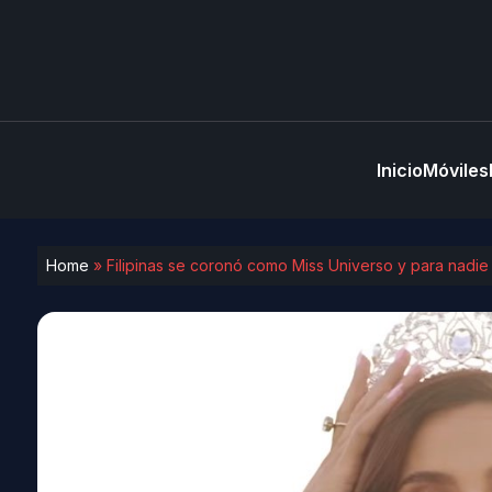
Inicio
Móviles
Home
»
Filipinas se coronó como Miss Universo y para nadie