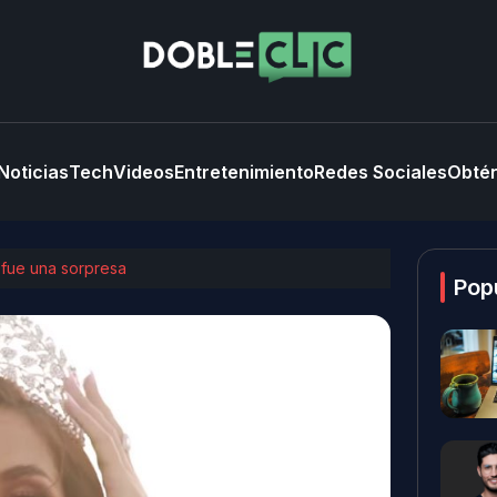
Noticias
Tech
Videos
Entretenimiento
Redes Sociales
Obtén
 fue una sorpresa
Pop