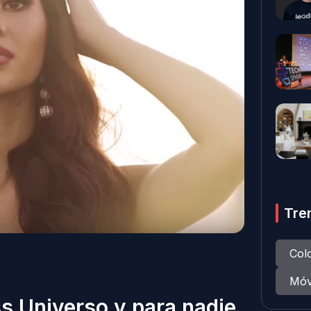
Tre
Col
Móv
s Universo y para nadie