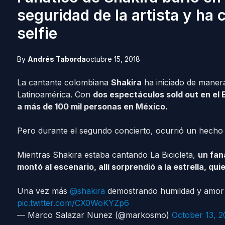
seguridad de la artista y ha
selfie
By
Andrés Taborda
octubre 15, 2018
La cantante colombiana
Shakira
ha iniciado de manera
Latinoamérica. Con
dos espectáculos sold out en el E
a más de 100 mil personas en México.
Pero durante el segundo concierto, ocurrió un hecho p
Mientras Shakira estaba cantando La Bicicleta,
un fan
montó al escenario, allí sorprendió a la estrella, qu
Una vez más
@shakira
demostrando humildad y amor 
pic.twitter.com/CX0WoKYZp6
— Marco Salazar Nunez (@markosmo)
October 13, 2