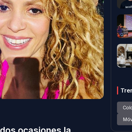
Tre
Col
Móv
 dos ocasiones la