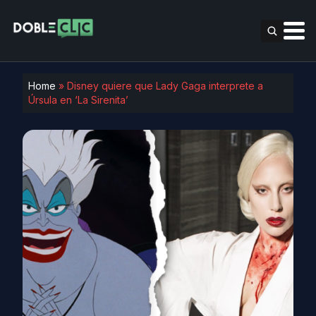
Home
»
Disney quiere que Lady Gaga interprete a
Úrsula en ‘La Sirenita’