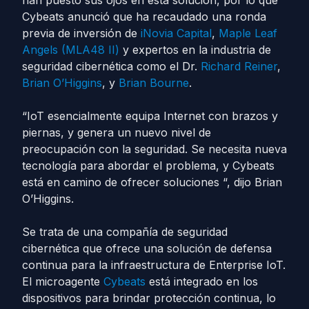
han puesto sus ojos en esta solución, por lo que
Cybeats anunció que ha recaudado una ronda
previa de inversión de
iNovia Capital
,
Maple Leaf
Angels (MLA48 II)
y expertos en la industria de
seguridad cibernética como el Dr.
Richard Reiner
,
Brian O’Higgins
, y
Brian Bourne
.
“IoT esencialmente equipa Internet con brazos y
piernas, y genera un nuevo nivel de
preocupación con la seguridad. Se necesita nueva
tecnología para abordar el problema, y ​​Cybeats
está en camino de ofrecer soluciones “, dijo Brian
O’Higgins.
Se trata de una compañía de seguridad
cibernética que ofrece una solución de defensa
continua para la infraestructura de Enterprise IoT.
El microagente
Cybeats
está integrado en los
dispositivos para brindar protección continua, lo