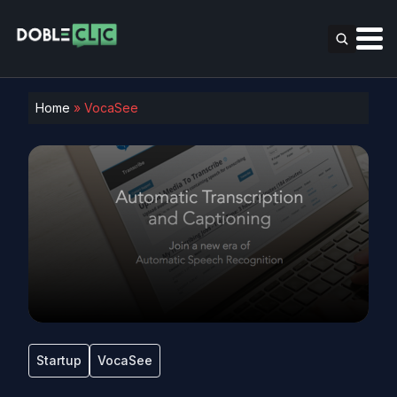
Home
»
VocaSee
Startup
VocaSee