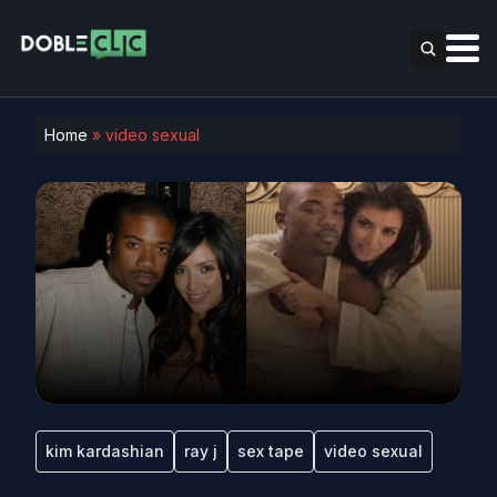
Home
»
video sexual
kim kardashian
ray j
sex tape
video sexual