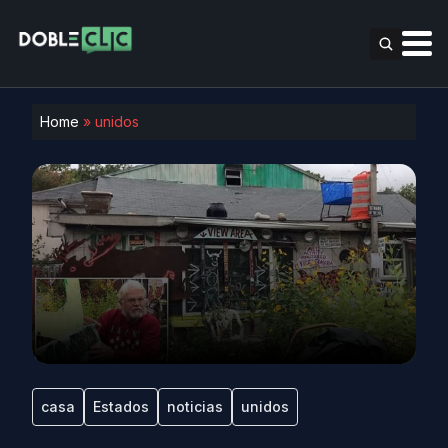
Home
»
unidos
casa
Estados
noticias
unidos