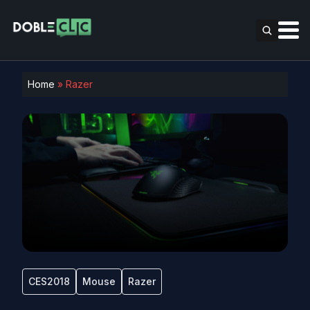
Home
»
Razer
CES2018
Mouse
Razer