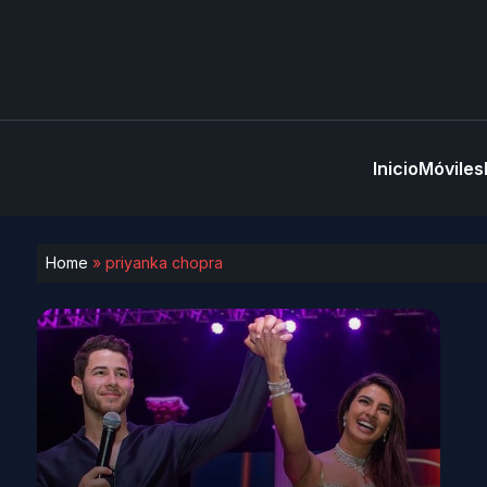
Inicio
Móviles
Home
»
priyanka chopra