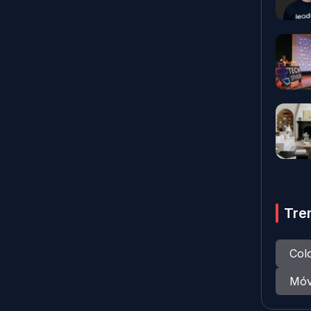
Tre
Col
Móv