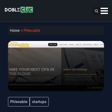
Home
»
Phlexable
Phlexable
startups