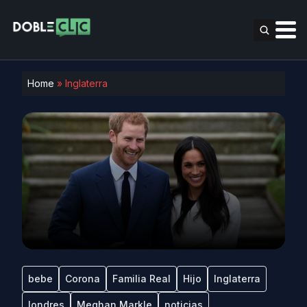
Home
»
Inglaterra
bebe
Corona
Familia Real
Hijo
Inglaterra
londres
Meghan Markle
noticias