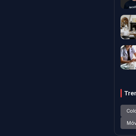
Tre
Col
Móv