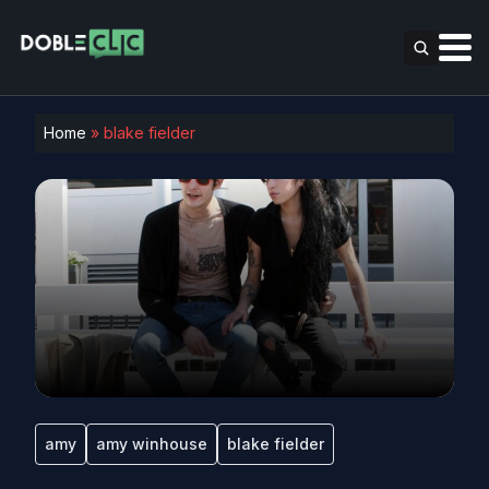
Home
»
blake fielder
amy
amy winhouse
blake fielder