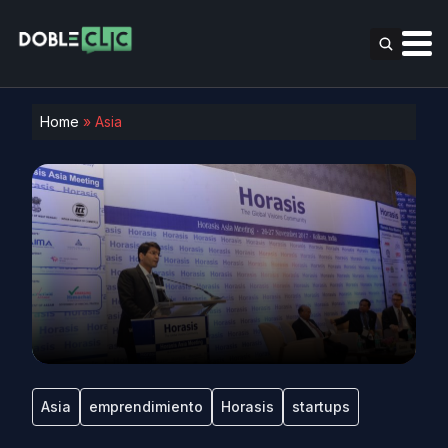
Home
»
Asia
Asia
emprendimiento
Horasis
startups