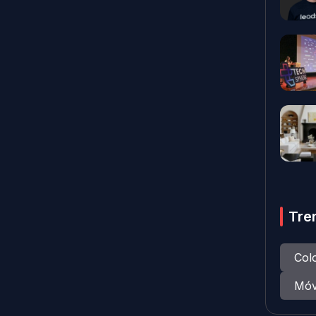
Tre
Col
Móv