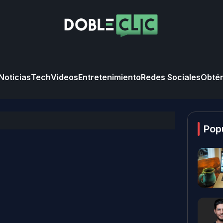
Noticias
Tech
Videos
Entretenimiento
Redes Sociales
Obtén
Pop