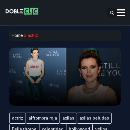
Home
»
actriz
actriz
alfrombra roja
axilas
axilas peludas
Bella thorne
celebridad
hollywood
vellos