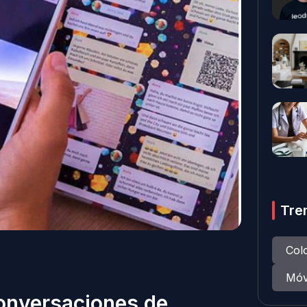
Tre
Col
Móv
conversaciones de