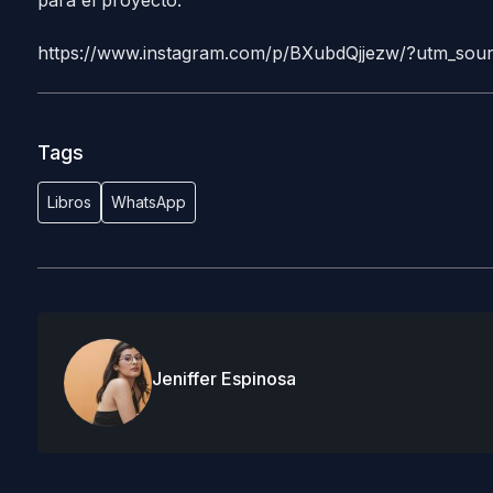
para el proyecto.
https://www.instagram.com/p/BXubdQjjezw/?utm_sou
Tags
Libros
WhatsApp
Jeniffer Espinosa