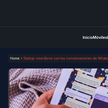
Inicio
Móviles
Home
»
Startup crea libros con tus conversaciones de What