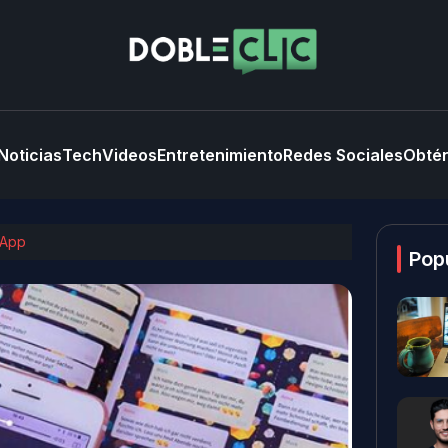
Noticias
Tech
Videos
Entretenimiento
Redes Sociales
Obtén
sApp
Pop