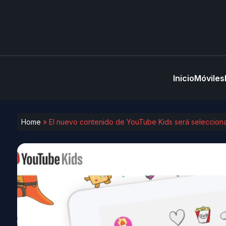
Inicio
Móviles
Home
»
El nuevo contenido de YouTube Kids será seleccio