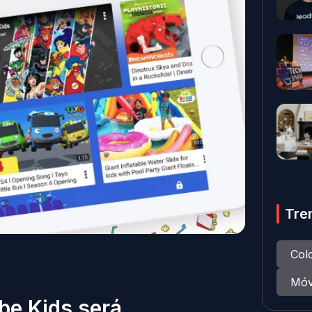
Tre
Col
Móv
be Kids será