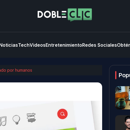
Noticias
Tech
Videos
Entretenimiento
Redes Sociales
Obtén
nado por humanos
Pop